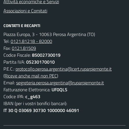
Attività economiche e Servizi
Associazioni e Comitati
CONTATTI E RECAPITI
Piazza Europa, 3 - 10063 Perosa Argentina (TO)
Tel:
0121.81218 - 82000
Fax:
0121.81509
Codice Fiscale:
85002730019
Partita IVA:
05230170010
P.E.C.:
protocollo.perosa.argentina@cert.ruparpiemonte.it
(Riceve anche mail non PEC)
Email:
segreteria.perosa.argentina@ruparpiemonte.it
Fatturazione Elettronica:
UF0QLS
Codice IPA:
c_g463
IBAN (per i vostri bonifici bancari):
IT 30 Q 03069 30730 1000000 46091