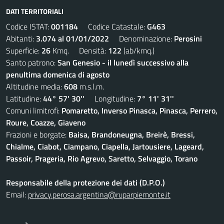
DATI TERRITORIALI
Codice ISTAT:
001184
Codice Catastale:
G463
Abitanti:
3.074 al 01/01/2022
Denominazione:
Perosini
Superficie:
26
Kmq. Densità:
122
(ab/kmq.)
Santo patrono:
San Genesio - il lunedì successivo alla
penultima domenica di agosto
Altitudine media:
608
m.s.l.m.
Latitudine:
44° 57' 30''
Longitudine:
7° 11' 31''
Comuni limitrofi:
Pomaretto, Inverso Pinasca, Pinasca, Perrero,
Roure, Coazze, Giaveno
Frazioni e borgate:
Baisa, Brandoneugna, Breirè, Bressi,
Chialme, Ciabot, Ciampano, Ciapella, Jartousiere, Lageard,
Passoir, Prageria, Rio Agrevo, Saretto, Selvaggio, Torano
Responsabile della protezione dei dati (D.P.O.)
Email:
privacy.perosa.argentina@ruparpiemonte.it