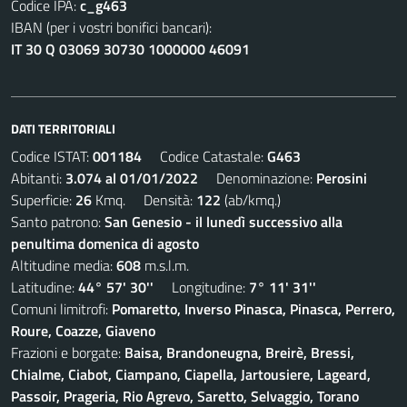
Codice IPA:
c_g463
IBAN (per i vostri bonifici bancari):
IT 30 Q 03069 30730 1000000 46091
DATI TERRITORIALI
Codice ISTAT:
001184
Codice Catastale:
G463
Abitanti:
3.074 al 01/01/2022
Denominazione:
Perosini
Superficie:
26
Kmq. Densità:
122
(ab/kmq.)
Santo patrono:
San Genesio - il lunedì successivo alla
penultima domenica di agosto
Altitudine media:
608
m.s.l.m.
Latitudine:
44° 57' 30''
Longitudine:
7° 11' 31''
Comuni limitrofi:
Pomaretto, Inverso Pinasca, Pinasca, Perrero,
Roure, Coazze, Giaveno
Frazioni e borgate:
Baisa, Brandoneugna, Breirè, Bressi,
Chialme, Ciabot, Ciampano, Ciapella, Jartousiere, Lageard,
Passoir, Prageria, Rio Agrevo, Saretto, Selvaggio, Torano