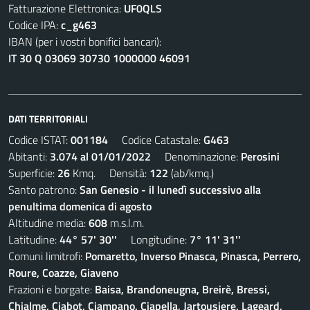
Fatturazione Elettronica:
UF0QLS
Codice IPA:
c_g463
IBAN (per i vostri bonifici bancari):
IT 30 Q 03069 30730 1000000 46091
DATI TERRITORIALI
Codice ISTAT:
001184
Codice Catastale:
G463
Abitanti:
3.074 al 01/01/2022
Denominazione:
Perosini
Superficie:
26
Kmq. Densità:
122
(ab/kmq.)
Santo patrono:
San Genesio - il lunedì successivo alla
penultima domenica di agosto
Altitudine media:
608
m.s.l.m.
Latitudine:
44° 57' 30''
Longitudine:
7° 11' 31''
Comuni limitrofi:
Pomaretto, Inverso Pinasca, Pinasca, Perrero,
Roure, Coazze, Giaveno
Frazioni e borgate:
Baisa, Brandoneugna, Breirè, Bressi,
Chialme, Ciabot, Ciampano, Ciapella, Jartousiere, Lageard,