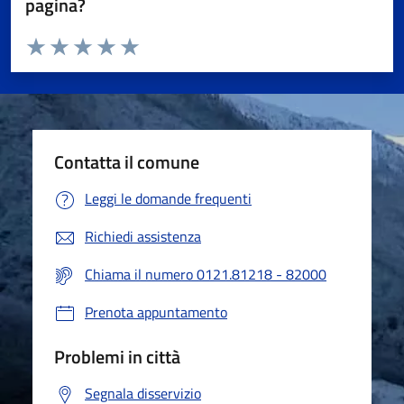
pagina?
Valuta da 1 a 5 stelle la pagina
Valuta 1 stelle su 5
Valuta 2 stelle su 5
Valuta 3 stelle su 5
Valuta 4 stelle su 5
Valuta 5 stelle su 5
Contatta il comune
Leggi le domande frequenti
Richiedi assistenza
Chiama il numero 0121.81218 - 82000
Prenota appuntamento
Problemi in città
Segnala disservizio