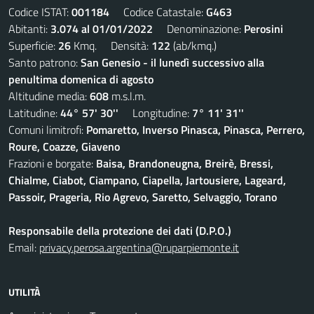
Codice ISTAT:
001184
Codice Catastale:
G463
Abitanti:
3.074 al 01/01/2022
Denominazione:
Perosini
Superficie:
26
Kmq. Densità:
122
(ab/kmq.)
Santo patrono:
San Genesio - il lunedì successivo alla
penultima domenica di agosto
Altitudine media:
608
m.s.l.m.
Latitudine:
44° 57' 30''
Longitudine:
7° 11' 31''
Comuni limitrofi:
Pomaretto, Inverso Pinasca, Pinasca, Perrero,
Roure, Coazze, Giaveno
Frazioni e borgate:
Baisa, Brandoneugna, Breirè, Bressi,
Chialme, Ciabot, Ciampano, Ciapella, Jartousiere, Lageard,
Passoir, Prageria, Rio Agrevo, Saretto, Selvaggio, Torano
Responsabile della protezione dei dati (D.P.O.)
Email:
privacy.perosa.argentina@ruparpiemonte.it
UTILITÀ