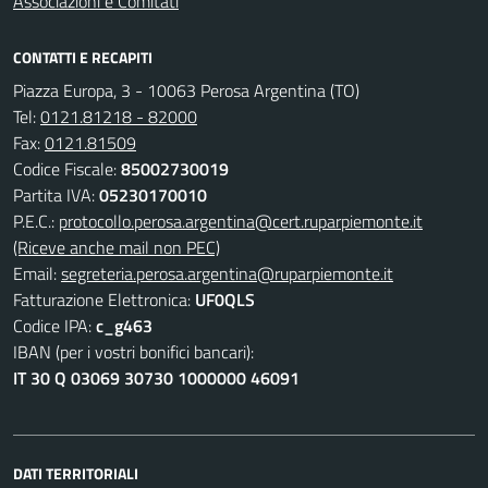
Associazioni e Comitati
CONTATTI E RECAPITI
Piazza Europa, 3 - 10063 Perosa Argentina (TO)
Tel:
0121.81218 - 82000
Fax:
0121.81509
Codice Fiscale:
85002730019
Partita IVA:
05230170010
P.E.C.:
protocollo.perosa.argentina@cert.ruparpiemonte.it
(Riceve anche mail non PEC)
Email:
segreteria.perosa.argentina@ruparpiemonte.it
Fatturazione Elettronica:
UF0QLS
Codice IPA:
c_g463
IBAN (per i vostri bonifici bancari):
IT 30 Q 03069 30730 1000000 46091
DATI TERRITORIALI