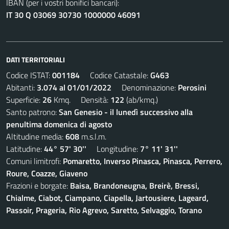
IBAN (per i vostri bonifici bancari):
IT 30 Q 03069 30730 1000000 46091
DATI TERRITORIALI
Codice ISTAT:
001184
Codice Catastale:
G463
Abitanti:
3.074 al 01/01/2022
Denominazione:
Perosini
Superficie:
26
Kmq. Densità:
122
(ab/kmq.)
Santo patrono:
San Genesio - il lunedì successivo alla
penultima domenica di agosto
Altitudine media:
608
m.s.l.m.
Latitudine:
44° 57' 30''
Longitudine:
7° 11' 31''
Comuni limitrofi:
Pomaretto, Inverso Pinasca, Pinasca, Perrero,
Roure, Coazze, Giaveno
Frazioni e borgate:
Baisa, Brandoneugna, Breirè, Bressi,
Chialme, Ciabot, Ciampano, Ciapella, Jartousiere, Lageard,
Passoir, Prageria, Rio Agrevo, Saretto, Selvaggio, Torano