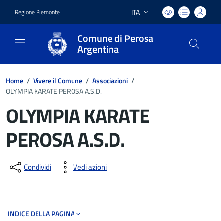
ITA
Regione Piemonte
Lingua attiva:
Comune di Perosa
Argentina
Home
/
Vivere il Comune
/
Associazioni
/
OLYMPIA KARATE PEROSA A.S.D.
OLYMPIA KARATE
PEROSA A.S.D.
Dettagli del documento
Condividi
Vedi azioni
INDICE DELLA PAGINA