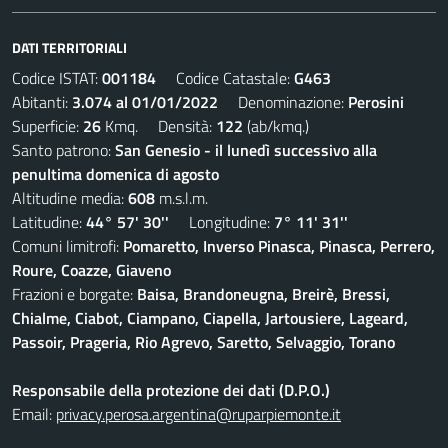
DATI TERRITORIALI
Codice ISTAT:
001184
Codice Catastale:
G463
Abitanti:
3.074 al 01/01/2022
Denominazione:
Perosini
Superficie:
26
Kmq. Densità:
122
(ab/kmq.)
Santo patrono:
San Genesio - il lunedì successivo alla
penultima domenica di agosto
Altitudine media:
608
m.s.l.m.
Latitudine:
44° 57' 30''
Longitudine:
7° 11' 31''
Comuni limitrofi:
Pomaretto, Inverso Pinasca, Pinasca, Perrero,
Roure, Coazze, Giaveno
Frazioni e borgate:
Baisa, Brandoneugna, Breirè, Bressi,
Chialme, Ciabot, Ciampano, Ciapella, Jartousiere, Lageard,
Passoir, Prageria, Rio Agrevo, Saretto, Selvaggio, Torano
Responsabile della protezione dei dati (D.P.O.)
Email:
privacy.perosa.argentina@ruparpiemonte.it