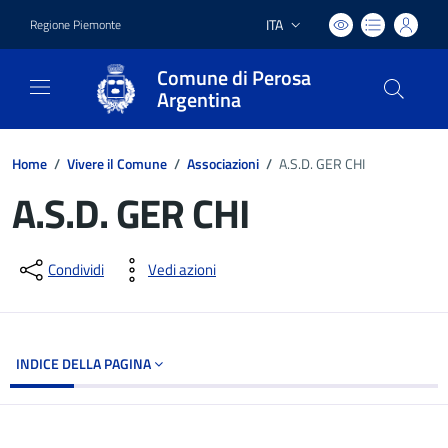
ITA
Regione Piemonte
Lingua attiva:
Comune di Perosa
Argentina
Home
/
Vivere il Comune
/
Associazioni
/
A.S.D. GER CHI
A.S.D. GER CHI
Dettagli del documento
Condividi
Vedi azioni
INDICE DELLA PAGINA