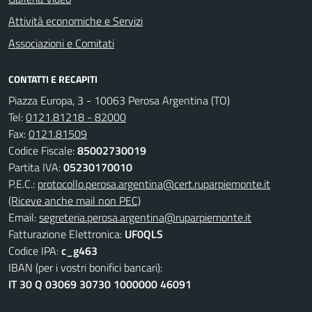
Attività economiche e Servizi
Associazioni e Comitati
CONTATTI E RECAPITI
Piazza Europa, 3 - 10063 Perosa Argentina (TO)
Tel:
0121.81218 - 82000
Fax:
0121.81509
Codice Fiscale:
85002730019
Partita IVA:
05230170010
P.E.C.:
protocollo.perosa.argentina@cert.ruparpiemonte.it
(Riceve anche mail non PEC)
Email:
segreteria.perosa.argentina@ruparpiemonte.it
Fatturazione Elettronica:
UF0QLS
Codice IPA:
c_g463
IBAN (per i vostri bonifici bancari):
IT 30 Q 03069 30730 1000000 46091