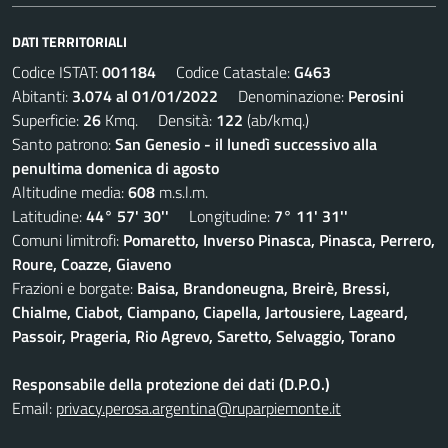
DATI TERRITORIALI
Codice ISTAT:
001184
Codice Catastale:
G463
Abitanti:
3.074 al 01/01/2022
Denominazione:
Perosini
Superficie:
26
Kmq. Densità:
122
(ab/kmq.)
Santo patrono:
San Genesio - il lunedì successivo alla
penultima domenica di agosto
Altitudine media:
608
m.s.l.m.
Latitudine:
44° 57' 30''
Longitudine:
7° 11' 31''
Comuni limitrofi:
Pomaretto, Inverso Pinasca, Pinasca, Perrero,
Roure, Coazze, Giaveno
Frazioni e borgate:
Baisa, Brandoneugna, Breirè, Bressi,
Chialme, Ciabot, Ciampano, Ciapella, Jartousiere, Lageard,
Passoir, Prageria, Rio Agrevo, Saretto, Selvaggio, Torano
Responsabile della protezione dei dati (D.P.O.)
Email:
privacy.perosa.argentina@ruparpiemonte.it