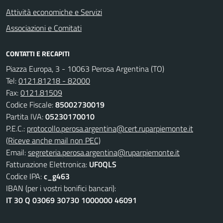
Attività economiche e Servizi
Associazioni e Comitati
CONTATTI E RECAPITI
Piazza Europa, 3 - 10063 Perosa Argentina (TO)
Tel:
0121.81218 - 82000
Fax:
0121.81509
Codice Fiscale:
85002730019
Partita IVA:
05230170010
P.E.C.:
protocollo.perosa.argentina@cert.ruparpiemonte.it
(Riceve anche mail non PEC)
Email:
segreteria.perosa.argentina@ruparpiemonte.it
Fatturazione Elettronica:
UF0QLS
Codice IPA:
c_g463
IBAN (per i vostri bonifici bancari):
IT 30 Q 03069 30730 1000000 46091