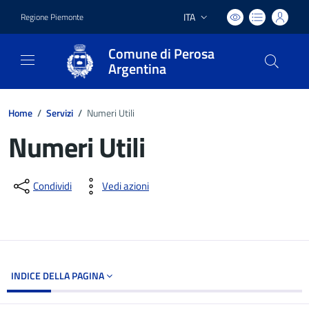
ITA
Regione Piemonte
Lingua attiva:
Comune di Perosa
Argentina
Home
/
Servizi
/
Numeri Utili
Numeri Utili
Dettagli del documento
Condividi
Vedi azioni
INDICE DELLA PAGINA