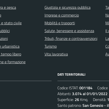
ra e pesca
Giustizia e sicurezza pubblica
Ta
e
Imprese e commercio
No
e stato civile
Mobilità e trasporti
Ma
ubblici
Salute, benessere e assistenza
Il
zioni
Tributi, finanze e contravvenzioni
La
 urbanistica
Turismo
C
e tempo libero
Vita lavorativa
Av
ne e formazione
DATI TERRITORIALI
Codice ISTAT:
001184
Codice C
Abitanti:
3.074 al 01/01/2022
Superficie:
26
Kmq. Densità:
Santo patrono:
San Genesio - i