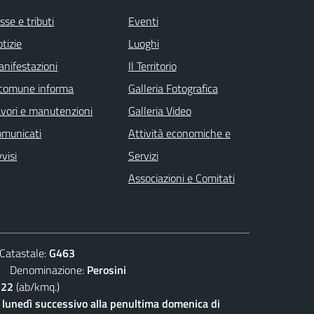
sse e tributi
Eventi
tizie
Luoghi
nifestazioni
Il Territorio
 comune informa
Galleria Fotografica
vori e manutenzioni
Galleria Video
omunicati
Attività economiche e
visi
Servizi
Associazioni e Comitati
atastale:
G463
Denominazione:
Perosini
122
(ab/kmq.)
l lunedì successivo alla penultima domenica di