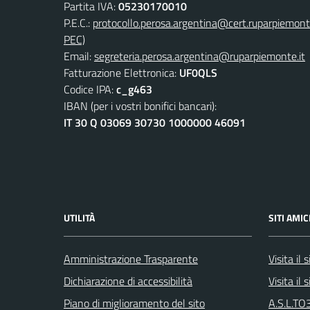
Partita IVA:
05230170010
P.E.C.:
protocollo.perosa.argentina@cert.ruparpiemont
PEC)
Email:
segreteria.perosa.argentina@ruparpiemonte.it
Fatturazione Elettronica:
UF0QLS
Codice IPA:
c_g463
IBAN (per i vostri bonifici bancari):
IT 30 Q 03069 30730 1000000 46091
UTILITÀ
SITI AMIC
Amministrazione Trasparente
Visita il
Dichiarazione di accessibilità
Visita il
Piano di miglioramento del sito
A.S.L.TO3