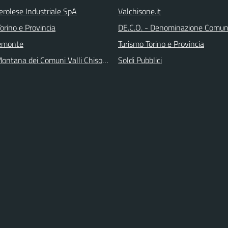
erolese Industriale SpA
Valchisone.it
orino e Provincia
DE.C.O. - Denominazione Comuna
emonte
Turismo Torino e Provincia
ontana dei Comuni Valli Chisone e Germanasca
Soldi Pubblici