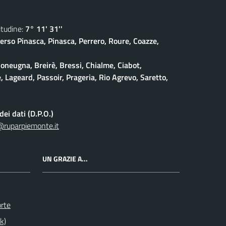
udine:
7° 11' 31''
erso Pinasca, Pinasca, Perrero, Roure, Coazze,
oneugna, Breirè, Bressi, Chialme, Ciabot,
, Lageard, Passoir, Prageria, Rio Agrevo, Saretto,
ei dati (D.P.O.)
@ruparpiemonte.it
UN GRAZIE A...
orte
k)