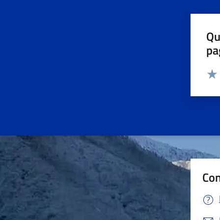
Qu
pa
Valut
Valu
Con