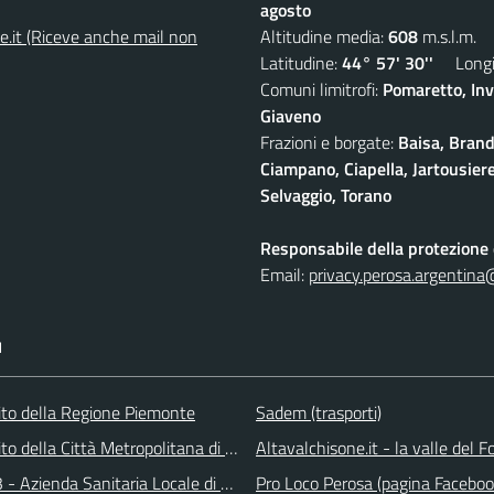
agosto
e.it (Riceve anche mail non
Altitudine media:
608
m.s.l.m.
Latitudine:
44° 57' 30''
Longit
Comuni limitrofi:
Pomaretto, Inv
Giaveno
Frazioni e borgate:
Baisa, Brand
Ciampano, Ciapella, Jartousiere
Selvaggio, Torano
Responsabile della protezione d
Email:
privacy.perosa.argentina
I
 sito della Regione Piemonte
Sadem (trasporti)
 sito della Città Metropolitana di Torino
Altavalchisone.it - la valle del F
 - Azienda Sanitaria Locale di Collegno e Pinerolo
Pro Loco Perosa (pagina Faceboo