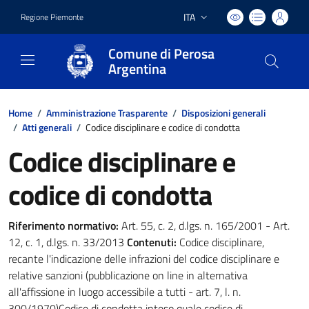
ITA
Regione Piemonte
Lingua attiva:
Comune di Perosa
Argentina
Home
/
Amministrazione Trasparente
/
Disposizioni generali
/
Atti generali
/
Codice disciplinare e codice di condotta
Codice disciplinare e
codice di condotta
Riferimento normativo:
Art. 55, c. 2, d.lgs. n. 165/2001 - Art.
12, c. 1, d.lgs. n. 33/2013
Contenuti:
Codice disciplinare,
recante l'indicazione delle infrazioni del codice disciplinare e
relative sanzioni (pubblicazione on line in alternativa
all'affissione in luogo accessibile a tutti - art. 7, l. n.
300/1970)Codice di condotta inteso quale codice di