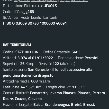
Fatturazione Elettronica:
UF0QLS
Codice IPA:
c_g463
IBAN (per i vostri bonifici bancari):
IT 30 Q 03069 30730 1000000 46091
DATI TERRITORIALI
Codice ISTAT:
001184
Codice Catastale:
G463
Abitanti:
3.074 al 01/01/2022
Denominazione:
Perosini
Superficie:
26
Kmq. Densità:
122
(ab/kmq.)
Santo patrono:
San Genesio - il lunedì successivo alla
penultima domenica di agosto
Altitudine media:
608
m.s.l.m.
Latitudine:
44° 57' 30''
Longitudine:
7° 11' 31''
Comuni limitrofi:
Pomaretto, Inverso Pinasca, Pinasca, Perrero,
Roure, Coazze, Giaveno
Frazioni e borgate:
Baisa, Brandoneugna, Breirè, Bressi,