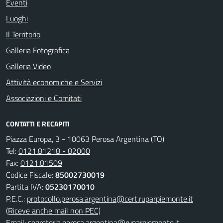
Eventi
Luoghi
Il Territorio
Galleria Fotografica
Galleria Video
Attività economiche e Servizi
Associazioni e Comitati
CONTATTI E RECAPITI
Piazza Europa, 3 - 10063 Perosa Argentina (TO)
Tel:
0121.81218 - 82000
Fax:
0121.81509
Codice Fiscale:
85002730019
Partita IVA:
05230170010
P.E.C.:
protocollo.perosa.argentina@cert.ruparpiemonte.it
(Riceve anche mail non PEC)
Email:
segreteria.perosa.argentina@ruparpiemonte.it