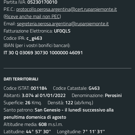
Partita IVA:
05230170010
P.E.C.:
protocollo.perosa.argentina@cert.ruparpiemonte.it
(Riceve anche mail non PEC)
Email:
segreteria.perosa.argentina@ruparpiemonte.it
Fatturazione Elettronica:
UF0QLS
Codice IPA:
c_g463
IBAN (per i vostri bonifici bancari):
IT 30 Q 03069 30730 1000000 46091
DATI TERRITORIALI
Codice ISTAT:
001184
Codice Catastale:
G463
Abitanti:
3.074 al 01/01/2022
Denominazione:
Perosini
Superficie:
26
Kmq. Densità:
122
(ab/kmq.)
Santo patrono:
San Genesio - il lunedì successivo alla
penultima domenica di agosto
Altitudine media:
608
m.s.l.m.
Latitudine:
44° 57' 30''
Longitudine:
7° 11' 31''