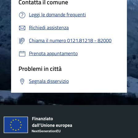
Contatta il comune
Leggi le domande frequenti
Richiedi assistenza
Chiama il numero 0121.81218 - 82000
Prenota appuntamento
Problemi in città
Segnala disservizio