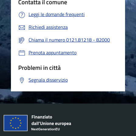
Contatta il comune
Leggi le domande frequenti
Richiedi assistenza
Chiama il numero 0121.81218 - 82000
Prenota appuntamento
Problemi in città
Segnala disservizio