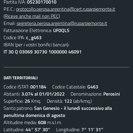
Partita IVA:
05230170010
P.E.C.:
protocollo.perosa.argentina@cert.ruparpiemonte.it
(Riceve anche mail non PEC)
Email:
segreteria.perosa.argentina@ruparpiemonte.it
Fatturazione Elettronica:
UF0QLS
Codice IPA:
c_g463
IBAN (per i vostri bonifici bancari):
IT 30 Q 03069 30730 1000000 46091
DATI TERRITORIALI
Codice ISTAT:
001184
Codice Catastale:
G463
Abitanti:
3.074 al 01/01/2022
Denominazione:
Perosini
Superficie:
26
Kmq. Densità:
122
(ab/kmq.)
Santo patrono:
San Genesio - il lunedì successivo alla
penultima domenica di agosto
Altitudine media:
608
m.s.l.m.
Latitudine:
44° 57' 30''
Longitudine:
7° 11' 31''