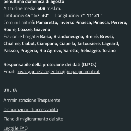
penultima domenica di agosto
Altitudine media:
608
m.s.l.m.
Latitudine:
44° 57' 30''
Longitudine:
7° 11' 31''
Comuni limitrofi:
Pomaretto, Inverso Pinasca, Pinasca, Perrero,
Roure, Coazze, Giaveno
Frazioni e borgate:
Baisa, Brandoneugna, Breirè, Bressi,
Chialme, Ciabot, Ciampano, Ciapella, Jartousiere, Lageard,
Passoir, Prageria, Rio Agrevo, Saretto, Selvaggio, Torano
Responsabile della protezione dei dati (D.P.O.)
Email:
privacy.perosa.argentina@ruparpiemonte.it
UTILITÀ
Amministrazione Trasparente
Dichiarazione di accessibilità
Piano di miglioramento del sito
Leggi le FAQ