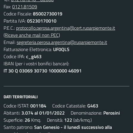
Fax:
0121.81509
Codice Fiscale:
85002730019
Partita IVA:
05230170010
P.E.C.:
protocollo.perosa.argentina@cert.ruparpiemonte.it
(Riceve anche mail non PEC)
Email:
segreteria.perosa.argentina@ruparpiemonte.it
Fatturazione Elettronica:
UF0QLS
Codice IPA:
c_g463
IBAN (per i vostri bonifici bancari):
IT 30 Q 03069 30730 1000000 46091
DATI TERRITORIALI
Codice ISTAT:
001184
Codice Catastale:
G463
Abitanti:
3.074 al 01/01/2022
Denominazione:
Perosini
Superficie:
26
Kmq. Densità:
122
(ab/kmq.)
Santo patrono:
San Genesio - il lunedì successivo alla