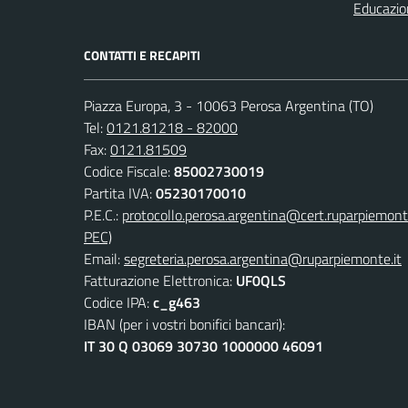
Educazio
CONTATTI E RECAPITI
Piazza Europa, 3 - 10063 Perosa Argentina (TO)
Tel:
0121.81218 - 82000
Fax:
0121.81509
Codice Fiscale:
85002730019
Partita IVA:
05230170010
P.E.C.:
protocollo.perosa.argentina@cert.ruparpiemont
PEC)
Email:
segreteria.perosa.argentina@ruparpiemonte.it
Fatturazione Elettronica:
UF0QLS
Codice IPA:
c_g463
IBAN (per i vostri bonifici bancari):
IT 30 Q 03069 30730 1000000 46091