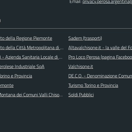
Email:
privacy.perosa.argentina
I
 sito della Regione Piemonte
Sadem (trasporti)
 sito della Città Metropolitana di Torino
Altavalchisone.it - la valle del F
 - Azienda Sanitaria Locale di Collegno e Pinerolo
Pro Loco Perosa (pagina Faceboo
erolese Industriale SpA
Valchisone.it
orino e Provincia
DE.C.O. - Denominazione Comuna
emonte
Turismo Torino e Provincia
ontana dei Comuni Valli Chisone e Germanasca
Soldi Pubblici