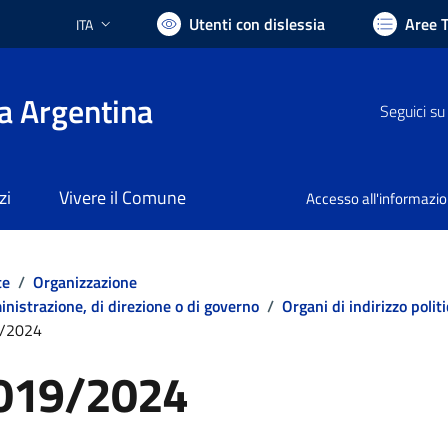
Utenti con dislessia
Aree 
ITA
Lingua attiva:
a Argentina
Seguici su
zi
Vivere il Comune
Accesso all'informazi
te
/
Organizzazione
mministrazione, di direzione o di governo
/
Organi di indirizzo poli
/2024
019/2024