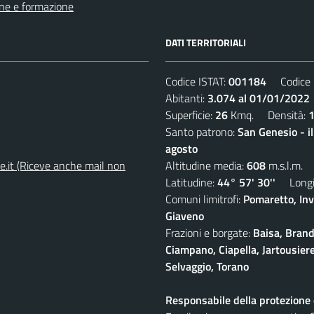
ne e formazione
DATI TERRITORIALI
Codice ISTAT:
001184
Codice C
Abitanti:
3.074 al 01/01/2022
Superficie:
26
Kmq. Densità:
Santo patrono:
San Genesio - i
agosto
e.it (Riceve anche mail non
Altitudine media:
608
m.s.l.m.
Latitudine:
44° 57' 30''
Longit
Comuni limitrofi:
Pomaretto, Inv
Giaveno
Frazioni e borgate:
Baisa, Brand
Ciampano, Ciapella, Jartousiere
Selvaggio, Torano
Responsabile della protezione d