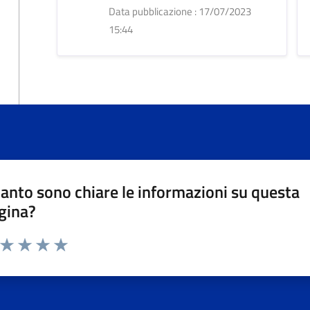
Data pubblicazione : 17/07/2023
15:44
anto sono chiare le informazioni su questa
gina?
a da 1 a 5 stelle la pagina
ta 1 stelle su 5
Valuta 2 stelle su 5
Valuta 3 stelle su 5
Valuta 4 stelle su 5
Valuta 5 stelle su 5