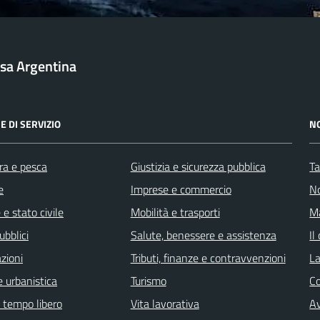
sa Argentina
E DI SERVIZIO
N
ra e pesca
Giustizia e sicurezza pubblica
Ta
e
Imprese e commercio
No
e stato civile
Mobilità e trasporti
Ma
ubblici
Salute, benessere e assistenza
Il
zioni
Tributi, finanze e contravvenzioni
La
 urbanistica
Turismo
C
e tempo libero
Vita lavorativa
Av