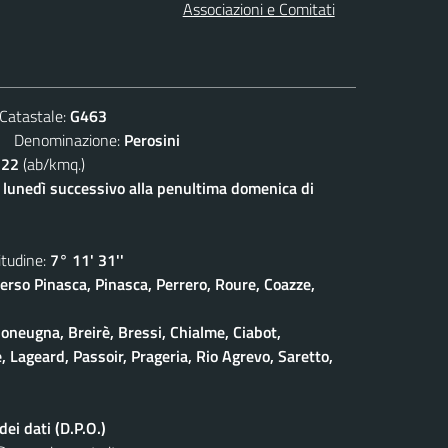
Associazioni e Comitati
atastale:
G463
Denominazione:
Perosini
122
(ab/kmq.)
l lunedì successivo alla penultima domenica di
udine:
7° 11' 31''
erso Pinasca, Pinasca, Perrero, Roure, Coazze,
oneugna, Breirè, Bressi, Chialme, Ciabot,
, Lageard, Passoir, Prageria, Rio Agrevo, Saretto,
ei dati (D.P.O.)