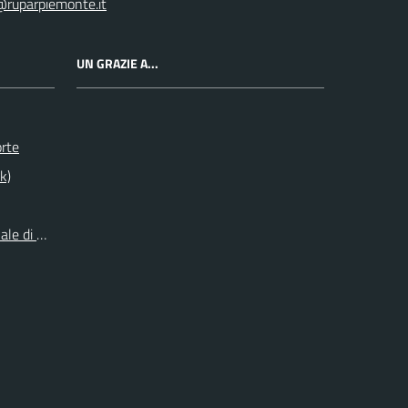
@ruparpiemonte.it
UN GRAZIE A...
orte
k)
le di Origine