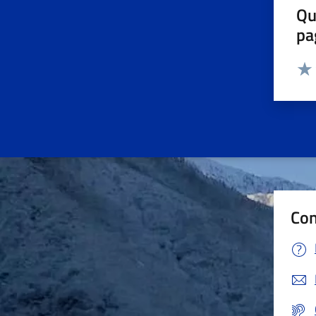
Qu
pa
Valut
Valu
Con