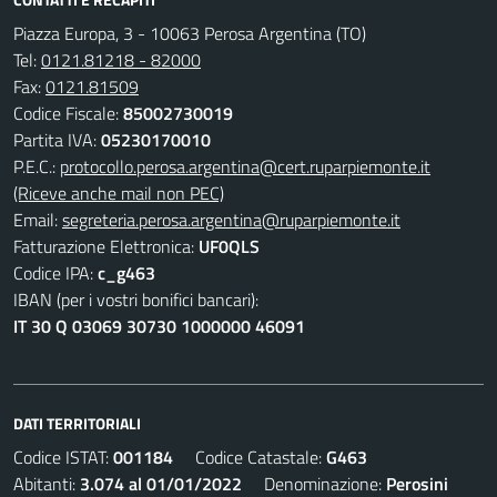
Piazza Europa, 3 - 10063 Perosa Argentina (TO)
Tel:
0121.81218 - 82000
Fax:
0121.81509
Codice Fiscale:
85002730019
Partita IVA:
05230170010
P.E.C.:
protocollo.perosa.argentina@cert.ruparpiemonte.it
(Riceve anche mail non PEC)
Email:
segreteria.perosa.argentina@ruparpiemonte.it
Fatturazione Elettronica:
UF0QLS
Codice IPA:
c_g463
IBAN (per i vostri bonifici bancari):
IT 30 Q 03069 30730 1000000 46091
DATI TERRITORIALI
Codice ISTAT:
001184
Codice Catastale:
G463
Abitanti:
3.074 al 01/01/2022
Denominazione:
Perosini