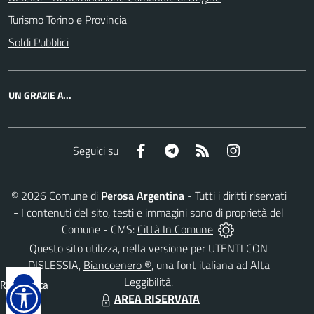
Turismo Torino e Provincia
Soldi Pubblici
UN GRAZIE A...
Facebook
Telegram
RSS
Instagram
Seguici su
©
2026
Comune di
Perosa Argentina
- Tutti i diritti riservati
- I contenuti del sito, testi e immagini sono di proprietà del
Comune - CMS:
Città In Comune
Questo sito utilizza, nella versione per UTENTI CON
DISLESSIA,
Biancoenero ®
, una font italiana ad Alta
Leggibilità.
Reimposta
AREA RISERVATA
tutto