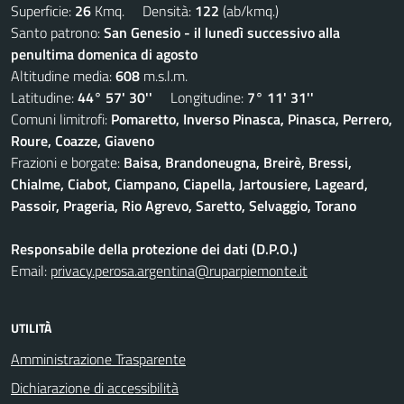
Superficie:
26
Kmq. Densità:
122
(ab/kmq.)
Santo patrono:
San Genesio - il lunedì successivo alla
penultima domenica di agosto
Altitudine media:
608
m.s.l.m.
Latitudine:
44° 57' 30''
Longitudine:
7° 11' 31''
Comuni limitrofi:
Pomaretto, Inverso Pinasca, Pinasca, Perrero,
Roure, Coazze, Giaveno
Frazioni e borgate:
Baisa, Brandoneugna, Breirè, Bressi,
Chialme, Ciabot, Ciampano, Ciapella, Jartousiere, Lageard,
Passoir, Prageria, Rio Agrevo, Saretto, Selvaggio, Torano
Responsabile della protezione dei dati (D.P.O.)
Email:
privacy.perosa.argentina@ruparpiemonte.it
UTILITÀ
Amministrazione Trasparente
Dichiarazione di accessibilità