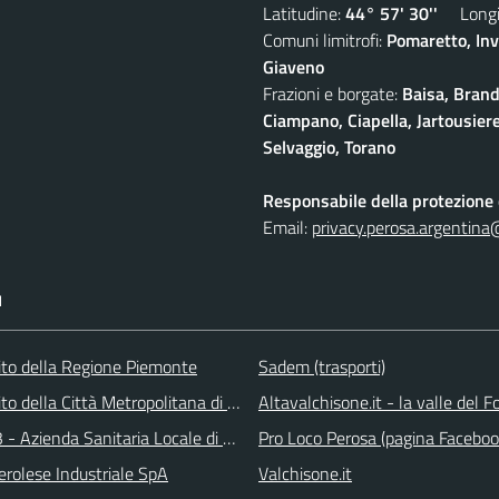
Latitudine:
44° 57' 30''
Longit
Comuni limitrofi:
Pomaretto, Inv
Giaveno
Frazioni e borgate:
Baisa, Brand
Ciampano, Ciapella, Jartousiere
Selvaggio, Torano
Responsabile della protezione d
Email:
privacy.perosa.argentina
I
 sito della Regione Piemonte
Sadem (trasporti)
 sito della Città Metropolitana di Torino
Altavalchisone.it - la valle del F
 - Azienda Sanitaria Locale di Collegno e Pinerolo
Pro Loco Perosa (pagina Faceboo
erolese Industriale SpA
Valchisone.it