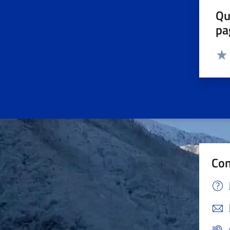
Qu
pa
Valut
Valu
Con