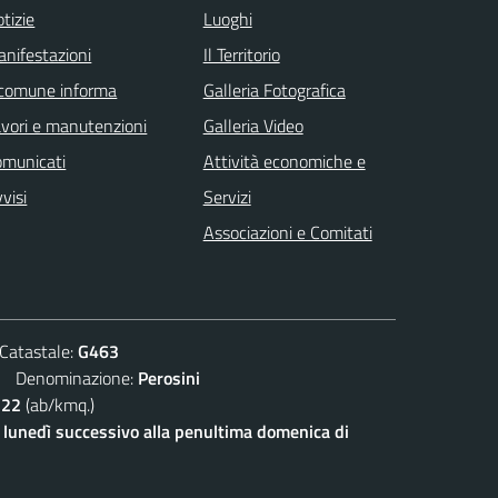
tizie
Luoghi
nifestazioni
Il Territorio
 comune informa
Galleria Fotografica
vori e manutenzioni
Galleria Video
omunicati
Attività economiche e
visi
Servizi
Associazioni e Comitati
atastale:
G463
Denominazione:
Perosini
122
(ab/kmq.)
l lunedì successivo alla penultima domenica di