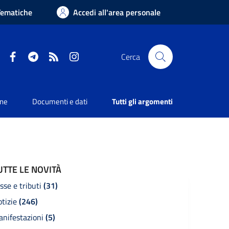
Tematiche
Accedi all'area personale
Facebook
Telegram
RSS
Instagram
Cerca
one
Documenti e dati
Tutti gli argomenti
UTTE LE NOVITÀ
sse e tributi
(31)
otizie
(246)
anifestazioni
(5)