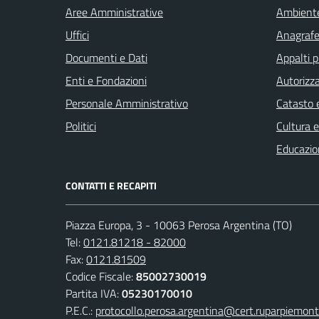
Aree Amministrative
Ambient
Uffici
Anagrafe 
Documenti e Dati
Appalti p
Enti e Fondazioni
Autorizza
Personale Amministrativo
Catasto e
Politici
Cultura 
Educazio
CONTATTI E RECAPITI
Piazza Europa, 3 - 10063 Perosa Argentina (TO)
Tel:
0121.81218 - 82000
Fax:
0121.81509
Codice Fiscale:
85002730019
Partita IVA:
05230170010
P.E.C.:
protocollo.perosa.argentina@cert.ruparpiemont