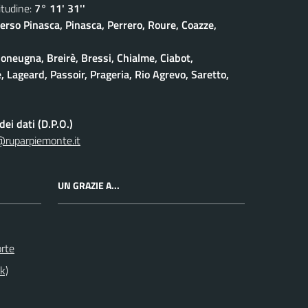
udine:
7° 11' 31''
erso Pinasca, Pinasca, Perrero, Roure, Coazze,
oneugna, Breirè, Bressi, Chialme, Ciabot,
, Lageard, Passoir, Prageria, Rio Agrevo, Saretto,
ei dati (D.P.O.)
@ruparpiemonte.it
UN GRAZIE A...
orte
k)