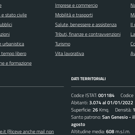
e
Imprese e commercio
No
e stato civile
Mobilità e trasporti
Ma
ubblici
Salute, benessere e assistenza
Il
zioni
Tributi, finanze e contravvenzioni
La
 urbanistica
Turismo
C
e tempo libero
Vita lavorativa
Av
ne e formazione
DATI TERRITORIALI
Codice ISTAT:
001184
Codice C
Abitanti:
3.074 al 01/01/2022
Superficie:
26
Kmq. Densità:
Santo patrono:
San Genesio - i
agosto
e.it (Riceve anche mail non
Altitudine media:
608
m.s.l.m.