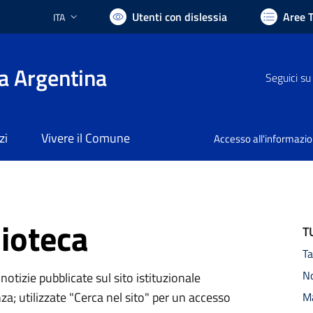
Utenti con dislessia
Aree 
ITA
Lingua attiva:
a Argentina
Seguici su
zi
Vivere il Comune
Accesso all'informazi
lioteca
T
Ta
N
notizie pubblicate sul sito istituzionale
za; utilizzate "Cerca nel sito" per un accesso
M