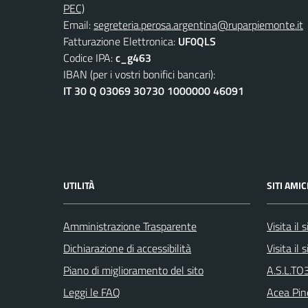
PEC)
Email:
segreteria.perosa.argentina@ruparpiemonte.it
Fatturazione Elettronica:
UF0QLS
Codice IPA:
c_g463
IBAN (per i vostri bonifici bancari):
IT 30 Q 03069 30730 1000000 46091
UTILITÀ
SITI AMIC
Amministrazione Trasparente
Visita il
Dichiarazione di accessibilità
Visita il
Piano di miglioramento del sito
A.S.L.TO3
Leggi le FAQ
Acea Pin