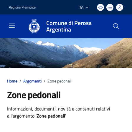
ITA
Regione Piemonte
Lingua attiva:
Comune di Perosa
Argentina
Home
/
Argomenti
/
Zone pedonali
Zone pedonali
Dettagli argomento
Informazioni, documenti, novità e contenuti relativi
all'argomento '
Zone pedonali
'