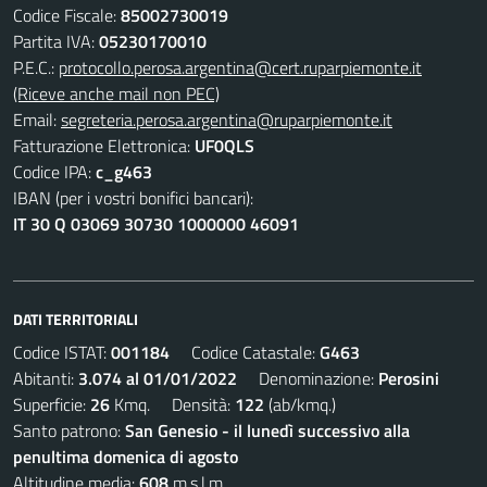
Codice Fiscale:
85002730019
Partita IVA:
05230170010
P.E.C.:
protocollo.perosa.argentina@cert.ruparpiemonte.it
(Riceve anche mail non PEC)
Email:
segreteria.perosa.argentina@ruparpiemonte.it
Fatturazione Elettronica:
UF0QLS
Codice IPA:
c_g463
IBAN (per i vostri bonifici bancari):
IT 30 Q 03069 30730 1000000 46091
DATI TERRITORIALI
Codice ISTAT:
001184
Codice Catastale:
G463
Abitanti:
3.074 al 01/01/2022
Denominazione:
Perosini
Superficie:
26
Kmq. Densità:
122
(ab/kmq.)
Santo patrono:
San Genesio - il lunedì successivo alla
penultima domenica di agosto
Altitudine media:
608
m.s.l.m.