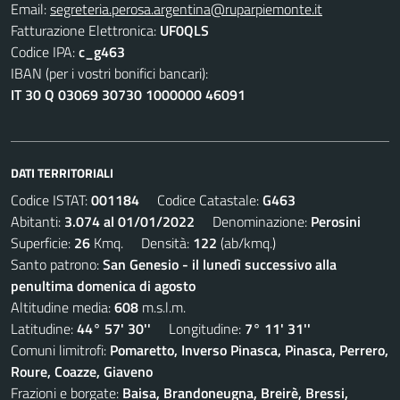
Email:
segreteria.perosa.argentina@ruparpiemonte.it
Fatturazione Elettronica:
UF0QLS
Codice IPA:
c_g463
IBAN (per i vostri bonifici bancari):
IT 30 Q 03069 30730 1000000 46091
DATI TERRITORIALI
Codice ISTAT:
001184
Codice Catastale:
G463
Abitanti:
3.074 al 01/01/2022
Denominazione:
Perosini
Superficie:
26
Kmq. Densità:
122
(ab/kmq.)
Santo patrono:
San Genesio - il lunedì successivo alla
penultima domenica di agosto
Altitudine media:
608
m.s.l.m.
Latitudine:
44° 57' 30''
Longitudine:
7° 11' 31''
Comuni limitrofi:
Pomaretto, Inverso Pinasca, Pinasca, Perrero,
Roure, Coazze, Giaveno
Frazioni e borgate:
Baisa, Brandoneugna, Breirè, Bressi,