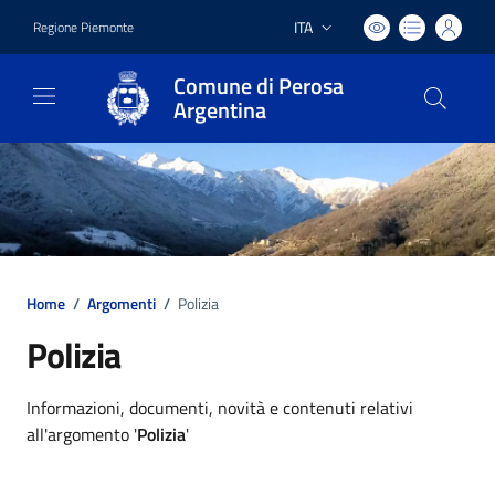
ITA
Regione Piemonte
Lingua attiva:
Comune di Perosa
Argentina
Home
/
Argomenti
/
Polizia
Polizia
Dettagli argomento
Informazioni, documenti, novità e contenuti relativi
all'argomento '
Polizia
'