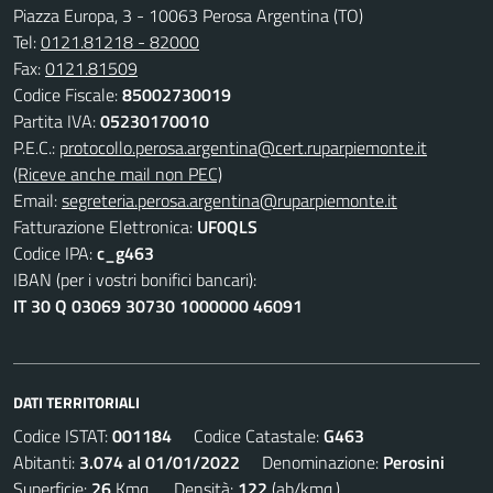
Piazza Europa, 3 - 10063 Perosa Argentina (TO)
Tel:
0121.81218 - 82000
Fax:
0121.81509
Codice Fiscale:
85002730019
Partita IVA:
05230170010
P.E.C.:
protocollo.perosa.argentina@cert.ruparpiemonte.it
(Riceve anche mail non PEC)
Email:
segreteria.perosa.argentina@ruparpiemonte.it
Fatturazione Elettronica:
UF0QLS
Codice IPA:
c_g463
IBAN (per i vostri bonifici bancari):
IT 30 Q 03069 30730 1000000 46091
DATI TERRITORIALI
Codice ISTAT:
001184
Codice Catastale:
G463
Abitanti:
3.074 al 01/01/2022
Denominazione:
Perosini
Superficie:
26
Kmq. Densità:
122
(ab/kmq.)