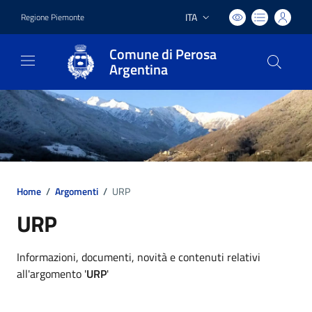
ITA
Regione Piemonte
Lingua attiva:
Comune di Perosa
Argentina
Home
/
Argomenti
/
URP
URP
Dettagli argomento
Informazioni, documenti, novità e contenuti relativi
all'argomento '
URP
'