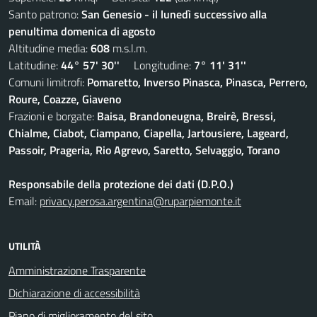
Santo patrono:
San Genesio - il lunedì successivo alla
penultima domenica di agosto
Altitudine media:
608
m.s.l.m.
Latitudine:
44° 57' 30''
Longitudine:
7° 11' 31''
Comuni limitrofi:
Pomaretto, Inverso Pinasca, Pinasca, Perrero,
Roure, Coazze, Giaveno
Frazioni e borgate:
Baisa, Brandoneugna, Breirè, Bressi,
Chialme, Ciabot, Ciampano, Ciapella, Jartousiere, Lageard,
Passoir, Prageria, Rio Agrevo, Saretto, Selvaggio, Torano
Responsabile della protezione dei dati (D.P.O.)
Email:
privacy.perosa.argentina@ruparpiemonte.it
UTILITÀ
Amministrazione Trasparente
Dichiarazione di accessibilità
Piano di miglioramento del sito