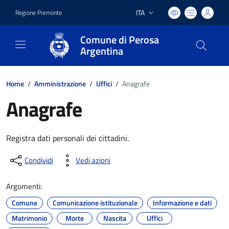
ITA
Regione Piemonte
Lingua attiva:
Comune di Perosa
Argentina
Home
/
Amministrazione
/
Uffici
/
Anagrafe
Anagrafe
Registra dati personali dei cittadini.
Condividi
Vedi azioni
Argomenti:
Comune
Comunicazione istituzionale
Informazione e dati
Matrimonio
Morte
Nascita
Uffici