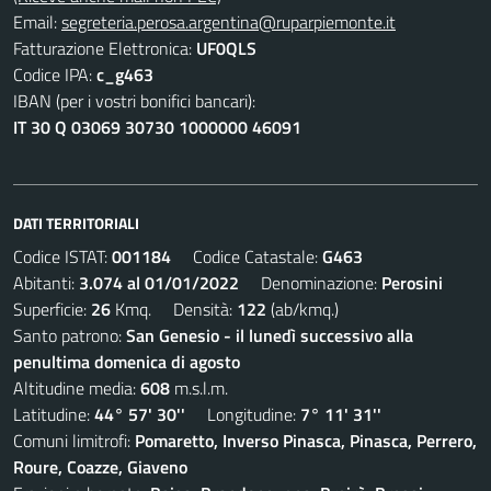
Email:
segreteria.perosa.argentina@ruparpiemonte.it
Fatturazione Elettronica:
UF0QLS
Codice IPA:
c_g463
IBAN (per i vostri bonifici bancari):
IT 30 Q 03069 30730 1000000 46091
DATI TERRITORIALI
Codice ISTAT:
001184
Codice Catastale:
G463
Abitanti:
3.074 al 01/01/2022
Denominazione:
Perosini
Superficie:
26
Kmq. Densità:
122
(ab/kmq.)
Santo patrono:
San Genesio - il lunedì successivo alla
penultima domenica di agosto
Altitudine media:
608
m.s.l.m.
Latitudine:
44° 57' 30''
Longitudine:
7° 11' 31''
Comuni limitrofi:
Pomaretto, Inverso Pinasca, Pinasca, Perrero,
Roure, Coazze, Giaveno